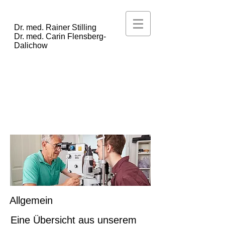
AUGENARZTPRAXIS
Dr. med. Rainer Stilling
Dr. med. Carin Flensberg-
Dalichow
Tel.
02434 - 24304
Fachärzte für Augenheilkunde |
Ambulante Operationen
Schützenberg 4, 41844 Wegberg
Allgemein
Eine Übersicht aus unserem